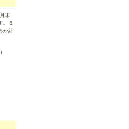
5月末
。 8
るか計
。）